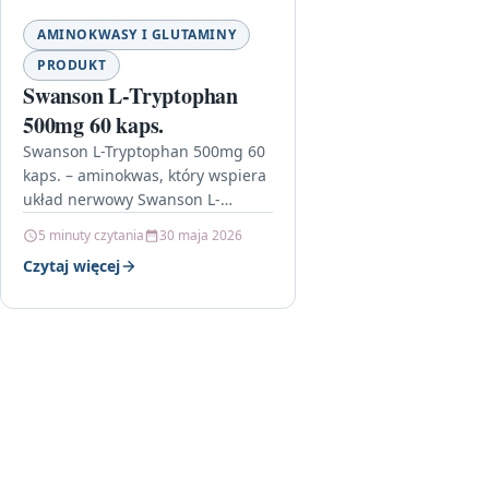
AMINOKWASY I GLUTAMINY
PRODUKT
Swanson L-Tryptophan
500mg 60 kaps.
Swanson L-Tryptophan 500mg 60
kaps. – aminokwas, który wspiera
układ nerwowy Swanson L-
Tryptophan 500mg 60 kaps. to
5 minuty czytania
30 maja 2026
suplement zawierający L-
Czytaj więcej
tryptofan – aminokwas ceniony
przede…