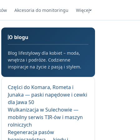
ków
Akcesoria do monitoringu
Więcej
O blogu
Blog lifestylowy dla kobiet – moda,
wnętrza i podróże. Codzienne
inspiracje na życie z pasją i stylem.
Części do Komara, Rometa i
Junaka — paski napędowe i cewki
dla Jawa 50
Wulkanizacja w Sulechowie —
mobilny serwis TIR-ów i maszyn
rolniczych
Regeneracja pasów
bezpieczeństwa — kiedy i