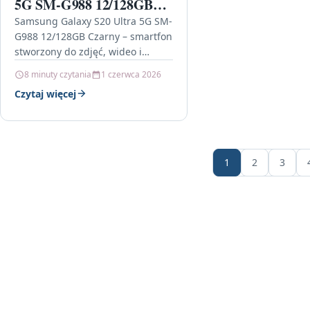
5G SM-G988 12/128GB
Czarny
Samsung Galaxy S20 Ultra 5G SM-
G988 12/128GB Czarny – smartfon
stworzony do zdjęć, wideo i
codziennej prędkości Jeśli
8 minuty czytania
1 czerwca 2026
szukasz telefonu, który potrafi
Czytaj więcej
więcej niż…
1
2
3