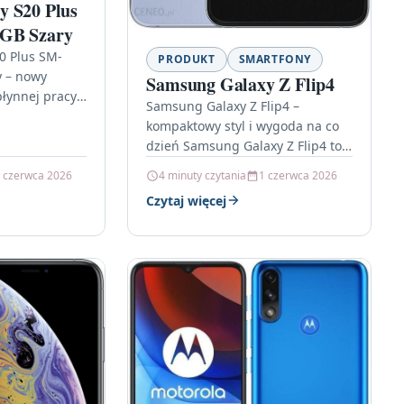
y S20 Plus
GB Szary
0 Plus SM-
PRODUKT
SMARTFONY
y – nowy
Samsung Galaxy Z Flip4
płynnej pracy
Samsung Galaxy Z Flip4 –
0 Plus SM-
kompaktowy styl i wygoda na co
 to smartfon
dzień Samsung Galaxy Z Flip4 to
propozycja dla osób, które chcą
 czerwca 2026
4 minuty czytania
1 czerwca 2026
mieć nowoczesny…
Czytaj więcej