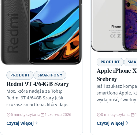
PRODUKT
SMA
Apple iPhone 
PRODUKT
SMARTFONY
Srebrny
Redmi 9T 4/64GB Szary
Jeśli szukasz komp
Moc, która nadąża za Tobą:
smartfona Apple, kt
Redmi 9T 4/64GB Szary Jeśli
wydajność, świetny 
szukasz smartfona, który daje
dopracowane możli
więcej niż „podstawy”, Redmi 9T
fotograficzne, to A
6 minuty czytania
1 czerwca 2026
8 minuty czytania
1
4/64GB Szary jest właśnie w…
64GB Srebrny jest 
Czytaj więcej
Czytaj więcej
którego łatwo…