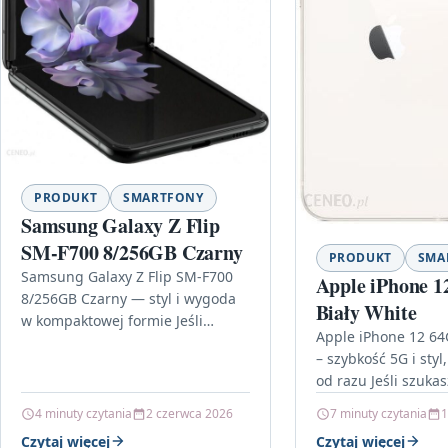
PRODUKT
SMARTFONY
Samsung Galaxy Z Flip
SM-F700 8/256GB Czarny
PRODUKT
SMA
Samsung Galaxy Z Flip SM-F700
Apple iPhone 
8/256GB Czarny — styl i wygoda
Biały White
w kompaktowej formie Jeśli
Apple iPhone 12 64
szukasz smartfona, który
– szybkość 5G i styl
wyróżnia się wyglądem i
od razu Jeśli szuka
jednocześnie daje…
który łączy nowocze
4 minuty czytania
2 czerwca 2026
7 minuty czytania
1
wydajność i…
Czytaj więcej
Czytaj więcej