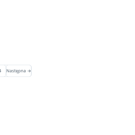
4
Następna →