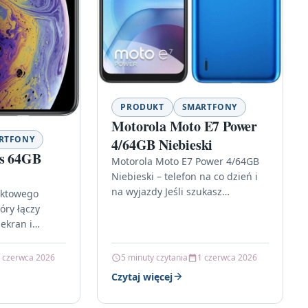
PRODUKT
SMARTFONY
Motorola Moto E7 Power
RTFONY
4/64GB Niebieski
Xs 64GB
Motorola Moto E7 Power 4/64GB
Niebieski – telefon na co dzień i
na wyjazdy Jeśli szukasz
aktowego
smartfona, który nie wymaga
óry łączy
ciągłego ładowania i dobrze…
ekran i
wości
pple iPhone Xs
 czerwca 2026
5 minuty czytania
1 czerwca 2026
modelem,
Czytaj więcej