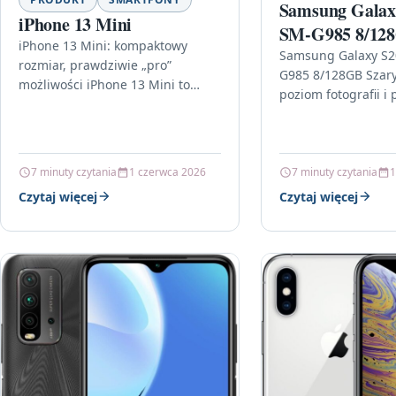
Samsung Galax
iPhone 13 Mini
SM-G985 8/128
iPhone 13 Mini: kompaktowy
Samsung Galaxy S2
rozmiar, prawdziwie „pro”
G985 8/128GB Szar
możliwości iPhone 13 Mini to
poziom fotografii i 
propozycja dla osób, które chcą
Samsung Galaxy S2
mieć moc Apple w dłoni, bez
G985 8/128GB Szary
rezygnowania…
stworzony…
7 minuty czytania
1 czerwca 2026
7 minuty czytania
1
Czytaj więcej
Czytaj więcej