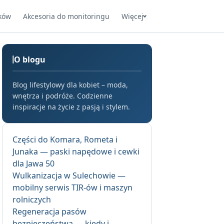
ków
Akcesoria do monitoringu
Więcej
O blogu
Blog lifestylowy dla kobiet – moda,
wnętrza i podróże. Codzienne
inspiracje na życie z pasją i stylem.
Części do Komara, Rometa i
Junaka — paski napędowe i cewki
dla Jawa 50
Wulkanizacja w Sulechowie —
mobilny serwis TIR-ów i maszyn
rolniczych
Regeneracja pasów
bezpieczeństwa — kiedy i