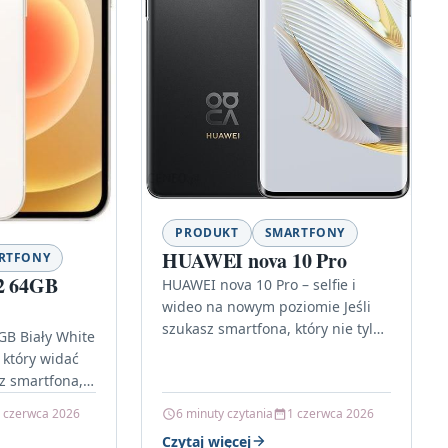
PRODUKT
SMARTFONY
HUAWEI nova 10 Pro
RTFONY
12 64GB
HUAWEI nova 10 Pro – selfie i
wideo na nowym poziomie Jeśli
szukasz smartfona, który nie tylko
GB Biały White
„robi zdjęcia”, ale pomaga
, który widać
tworzyć treści od…
sz smartfona,
sną łączność,
 czerwca 2026
6 minuty czytania
1 czerwca 2026
Czytaj więcej