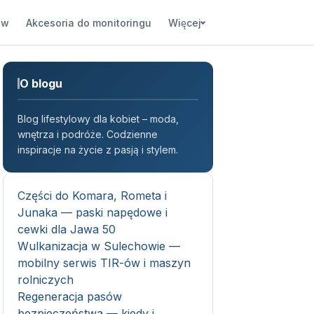
ów
Akcesoria do monitoringu
Więcej
O blogu
Blog lifestylowy dla kobiet – moda,
wnętrza i podróże. Codzienne
inspiracje na życie z pasją i stylem.
Części do Komara, Rometa i
Junaka — paski napędowe i
cewki dla Jawa 50
Wulkanizacja w Sulechowie —
mobilny serwis TIR-ów i maszyn
rolniczych
Regeneracja pasów
bezpieczeństwa — kiedy i