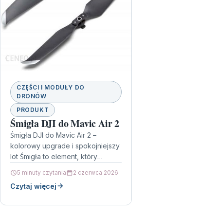
CZĘŚCI I MODUŁY DO
DRONÓW
PRODUKT
Śmigła DJI do Mavic Air 2
Śmigła DJI do Mavic Air 2 –
kolorowy upgrade i spokojniejszy
lot Śmigła to element, który
decyduje o tym, jak dron
5 minuty czytania
2 czerwca 2026
zachowuje się w…
Czytaj więcej