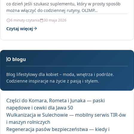
co dzień Jeśli szukasz suplementu, który w prosty sposób
można włączyć do codziennej rutyny, OLIMP…
6 minuty czytania
30 maja 2026
Czytaj więcej
O blogu
Blog lifestylowy dla kobiet – moda, wnętrza i podróże.
Codzienne inspiracje na życie z pasją i stylem.
Części do Komara, Rometa i Junaka — paski
napędowe i cewki dla Jawa 50
Wulkanizacja w Sulechowie — mobilny serwis TIR-ów
i maszyn rolniczych
Regeneracja pasów bezpieczeństwa — kiedy i