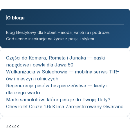
O blogu
Blog lifestylowy dla kobiet – moda, wnętrza i podróże.
Codzienne inspiracje na życie z pasją i stylem.
Części do Komara, Rometa i Junaka — paski
napędowe i cewki dla Jawa 50
Wulkanizacja w Sulechowie — mobilny serwis TIR-
ów i maszyn rolniczych
Regeneracja pasów bezpieczeństwa — kiedy i
dlaczego warto
Marki samolotów: która pasuje do Twojej floty?
Chevrolet Cruze 1.6i Klima Zarejestrrowany Gwaranc
zzzzz