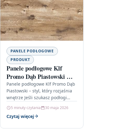
PANELE PODŁOGOWE
PRODUKT
Panele podłogowe Klf
Promo Dąb Piastowski Klf
Promo
Panele podłogowe Klf Promo Dąb
Piastowski – styl, który rozjaśnia
wnętrze Jeśli szukasz podłogi
laminowanej, która nie tylko
5 minuty czytania
30 maja 2026
dobrze wygląda, ale też wspiera
Czytaj więcej
codzienny…