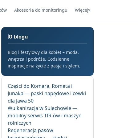
ków
Akcesoria do monitoringu
Więcej
O blogu
Blog lifestylowy dla kobiet – moda,
wnętrza i podróże. Codzienne
inspiracje na życie z pasją i stylem.
Części do Komara, Rometa i
Junaka — paski napędowe i cewki
dla Jawa 50
Wulkanizacja w Sulechowie —
mobilny serwis TIR-ów i maszyn
rolniczych
Regeneracja pasów
bezpieczeństwa — kiedy i