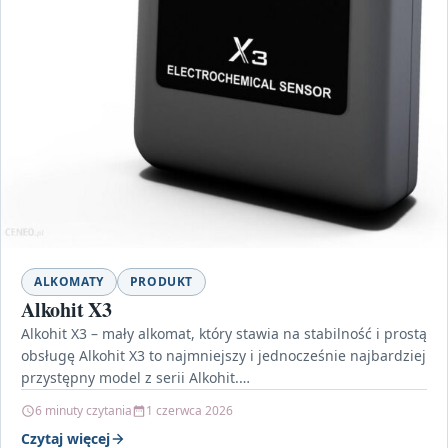
ALKOMATY
PRODUKT
Alkohit X3
Alkohit X3 – mały alkomat, który stawia na stabilność i prostą
obsługę Alkohit X3 to najmniejszy i jednocześnie najbardziej
przystępny model z serii Alkohit.…
6 minuty czytania
1 czerwca 2026
Czytaj więcej