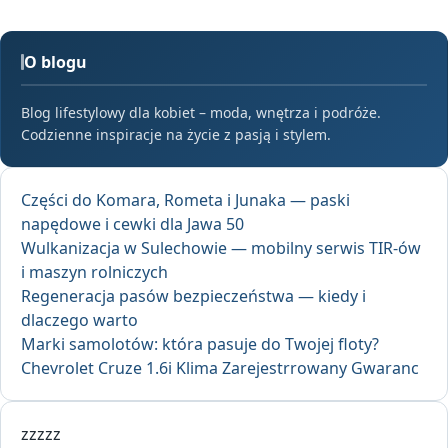
O blogu
Blog lifestylowy dla kobiet – moda, wnętrza i podróże.
Codzienne inspiracje na życie z pasją i stylem.
Części do Komara, Rometa i Junaka — paski
napędowe i cewki dla Jawa 50
Wulkanizacja w Sulechowie — mobilny serwis TIR-ów
i maszyn rolniczych
Regeneracja pasów bezpieczeństwa — kiedy i
dlaczego warto
Marki samolotów: która pasuje do Twojej floty?
Chevrolet Cruze 1.6i Klima Zarejestrrowany Gwaranc
zzzzz