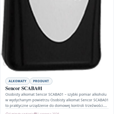
ALKOMATY
PRODUKT
Sencor SCABA01
Osobisty alkomat Sencor SCABA01 – szybki pomiar alkoholu
w wydychanym powietrzu Osobisty alkomat Sencor SCABA01
to praktyczne urządzenie do domowej kontroli trzeźwości.
Służy do…
4 minuty czytania
1 czerwca 2026