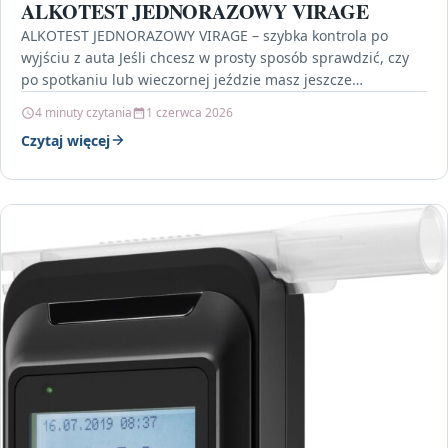
ALKOTEST JEDNORAZOWY VIRAGE
ALKOTEST JEDNORAZOWY VIRAGE – szybka kontrola po
wyjściu z auta Jeśli chcesz w prosty sposób sprawdzić, czy
po spotkaniu lub wieczornej jeździe masz jeszcze…
4 minuty czytania
1 czerwca 2026
Czytaj więcej