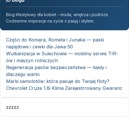
Blog lifestylowy dla kobiet – moda, wnętrza i podróże.
Codzienne inspiracje na życie z pasją i stylem.
Części do Komara, Rometa i Junaka — paski
napędowe i cewki dla Jawa 50
Wulkanizacja w Sulechowie — mobilny serwis TIR-
ów i maszyn rolniczych
Regeneracja pasów bezpieczeństwa — kiedy i
dlaczego warto
Marki samolotów: która pasuje do Twojej floty?
Chevrolet Cruze 1.6i Klima Zarejestrrowany Gwaranc
zzzzz