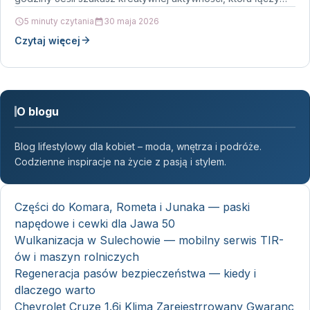
satysfakcję…
5 minuty czytania
30 maja 2026
Czytaj więcej
O blogu
Blog lifestylowy dla kobiet – moda, wnętrza i podróże.
Codzienne inspiracje na życie z pasją i stylem.
Części do Komara, Rometa i Junaka — paski
napędowe i cewki dla Jawa 50
Wulkanizacja w Sulechowie — mobilny serwis TIR-
ów i maszyn rolniczych
Regeneracja pasów bezpieczeństwa — kiedy i
dlaczego warto
Chevrolet Cruze 1.6i Klima Zarejestrrowany Gwaranc