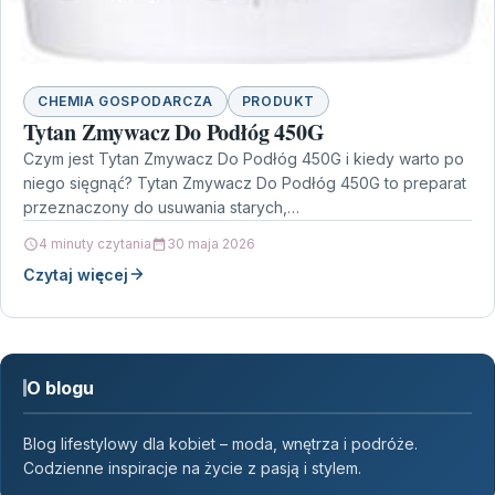
CHEMIA GOSPODARCZA
PRODUKT
Tytan Zmywacz Do Podłóg 450G
Czym jest Tytan Zmywacz Do Podłóg 450G i kiedy warto po
niego sięgnąć? Tytan Zmywacz Do Podłóg 450G to preparat
przeznaczony do usuwania starych,…
4 minuty czytania
30 maja 2026
Czytaj więcej
O blogu
Blog lifestylowy dla kobiet – moda, wnętrza i podróże.
Codzienne inspiracje na życie z pasją i stylem.