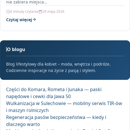
nie zabiera miejsca…
6 minuty czytania
29 maja 2026
Czytaj więcej
O blogu
Blog lifestylowy dla kobiet – moda, wnętrza i podróże.
Codzienne inspiracje na życie z pasją i stylem.
Części do Komara, Rometa i Junaka — paski
napędowe i cewki dla Jawa 50
Wulkanizacja w Sulechowie — mobilny serwis TIR-ów
i maszyn rolniczych
Regeneracja pasów bezpieczeństwa — kiedy i
dlaczego warto