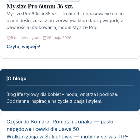
My.size Pro 60mm 36 szt.
My.size Pro 60mm 36 szt. – komfort i dopasowanie na co
dzień Jeśli szukasz prezerwatyw, które łączą wygodę z
pewnością użytkowania, model My.size Pro…
5 minuty czytania
28 maja 2026
Czytaj więcej
O blogu
Blog lifestylowy dla kobiet – moda, wnętrza i podróże.
Codzienne inspiracje na życie z pasją i stylem.
Części do Komara, Rometa i Junaka — paski
napędowe i cewki dla Jawa 50
Wulkanizacja w Sulechowie — mobilny serwis TIR-