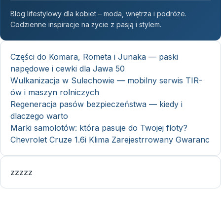
Blog lifestylowy dla kobiet – moda, wnętrza i podróże.
Codzienne inspiracje na życie z pasją i stylem.
Części do Komara, Rometa i Junaka — paski
napędowe i cewki dla Jawa 50
Wulkanizacja w Sulechowie — mobilny serwis TIR-
ów i maszyn rolniczych
Regeneracja pasów bezpieczeństwa — kiedy i
dlaczego warto
Marki samolotów: która pasuje do Twojej floty?
Chevrolet Cruze 1.6i Klima Zarejestrrowany Gwaranc
zzzzz