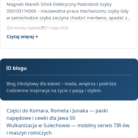
Magneti Marelli Silnik Elektryczny Podnośnik Szyby
350103174300 – niezawodna praca mechanizmu szyby Gdy
w samochodzie szyba zaczyna chodzić nierówno, opadać z
oporem albo wymaga…
4 minuty czytania
31 maja 2026
Czytaj więcej
O blogu
Blog lifestylowy dla kobiet – moda, wnętrza i podróże.
Codzienne inspiracje na życie z pasją i stylem.
Części do Komara, Rometa i Junaka — paski
napędowe i cewki dla Jawa 50
Wulkanizacja w Sulechowie — mobilny serwis TIR-ów
i maszyn rolniczych