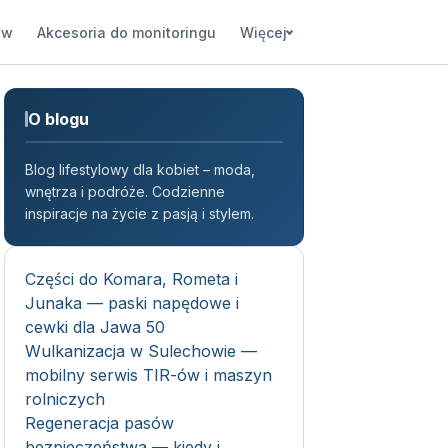
ów
Akcesoria do monitoringu
Więcej
O blogu
Blog lifestylowy dla kobiet – moda,
wnętrza i podróże. Codzienne
inspiracje na życie z pasją i stylem.
Części do Komara, Rometa i
Junaka — paski napędowe i
cewki dla Jawa 50
Wulkanizacja w Sulechowie —
mobilny serwis TIR-ów i maszyn
rolniczych
Regeneracja pasów
bezpieczeństwa — kiedy i