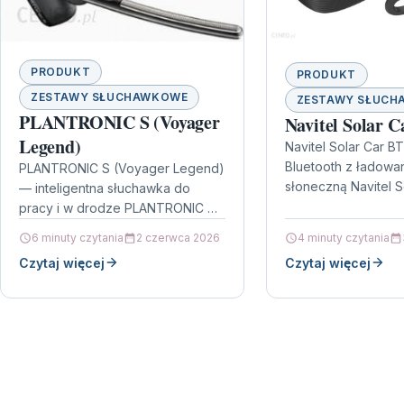
PRODUKT
PRODUKT
ZESTAWY SŁUCHAWKOWE
ZESTAWY SŁUCH
PLANTRONIC S (Voyager
Navitel Solar 
Legend)
Navitel Solar Car B
Bluetooth z ładowa
PLANTRONIC S (Voyager Legend)
słoneczną Navitel S
— inteligentna słuchawka do
praktyczna słucha
pracy i w drodze PLANTRONIC S
bezprzewodowa, kt
(Voyager Legend) to model
6 minuty czytania
2 czerwca 2026
4 minuty czytania
sobie wygodę…
stworzony z myślą o mobilnych
Czytaj więcej
Czytaj więcej
profesjonalistach,…