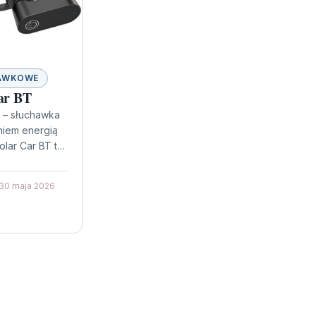
AWKOWE
Car BT
T – słuchawka
niem energią
olar Car BT to
wka
óra łączy w
30 maja 2026