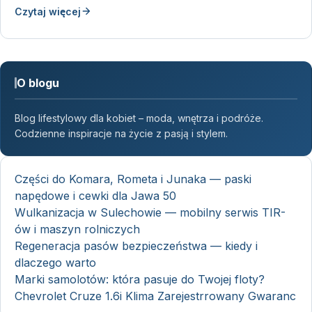
Czytaj więcej
O blogu
Blog lifestylowy dla kobiet – moda, wnętrza i podróże.
Codzienne inspiracje na życie z pasją i stylem.
Części do Komara, Rometa i Junaka — paski
napędowe i cewki dla Jawa 50
Wulkanizacja w Sulechowie — mobilny serwis TIR-
ów i maszyn rolniczych
Regeneracja pasów bezpieczeństwa — kiedy i
dlaczego warto
Marki samolotów: która pasuje do Twojej floty?
Chevrolet Cruze 1.6i Klima Zarejestrrowany Gwaranc