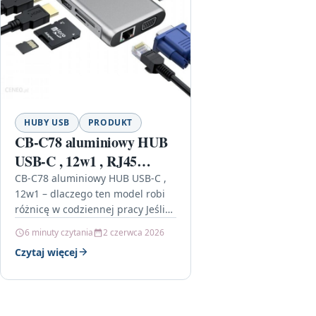
HUBY USB
PRODUKT
CB-C78 aluminiowy HUB
USB-C , 12w1 , RJ45
Ethernet 10/100/1000Mbps
CB-C78 aluminiowy HUB USB-C ,
12w1 – dlaczego ten model robi
, 2xUSB 3.1 , 2xUSB 2.0 ,
różnicę w codziennej pracy Jeśli
2xHDMI 4k@30Hz , VGA
wciąż podłączasz urządzenia „na
6 minuty czytania
2 czerwca 2026
, SD i microSD (CBC78)
skróty” i walczysz z…
Czytaj więcej