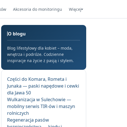
ków
Akcesoria do monitoringu
Więcej
O blogu
Blog lifestylowy dla kobiet – moda,
wnętrza i podróże. Codzienne
inspiracje na życie z pasją i stylem.
Części do Komara, Rometa i
Junaka — paski napędowe i cewki
dla Jawa 50
Wulkanizacja w Sulechowie —
mobilny serwis TIR-ów i maszyn
rolniczych
Regeneracja pasów
bezpieczeństwa — kiedy i