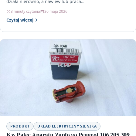
działa nierówno, a nawiew lub praca…
3 minuty czytania
30 maja 2026
Czytaj więcej
PRODUKT
UKŁAD ELEKTRYCZNY SILNIKA
Kw Palec Aparatu Zapło go Peugeot 106 205 309