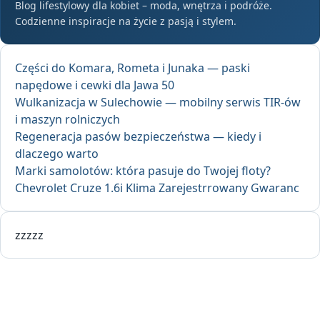
Blog lifestylowy dla kobiet – moda, wnętrza i podróże.
Codzienne inspiracje na życie z pasją i stylem.
Części do Komara, Rometa i Junaka — paski
napędowe i cewki dla Jawa 50
Wulkanizacja w Sulechowie — mobilny serwis TIR-ów
i maszyn rolniczych
Regeneracja pasów bezpieczeństwa — kiedy i
dlaczego warto
Marki samolotów: która pasuje do Twojej floty?
Chevrolet Cruze 1.6i Klima Zarejestrrowany Gwaranc
zzzzz