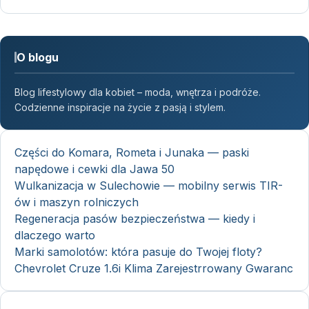
O blogu
Blog lifestylowy dla kobiet – moda, wnętrza i podróże.
Codzienne inspiracje na życie z pasją i stylem.
Części do Komara, Rometa i Junaka — paski
napędowe i cewki dla Jawa 50
Wulkanizacja w Sulechowie — mobilny serwis TIR-
ów i maszyn rolniczych
Regeneracja pasów bezpieczeństwa — kiedy i
dlaczego warto
Marki samolotów: która pasuje do Twojej floty?
Chevrolet Cruze 1.6i Klima Zarejestrrowany Gwaranc