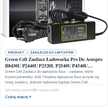
PRODUKT
ZASILACZE DO LAPTOPÓW
Green Cell Zasilacz Ładowarka Pro Do Asuspro
B8430U P2440U P2520L P2540U P4540U
P5430U Asus Zenbook Ux51Vz , 19V 4.74A 90W
Green Cell Zasilacz do laptopów Asus – zasilanie, które
trzyma parametry Jeśli Twojemu laptopowi Asus przyda się
(Ad105P)
nowy zasilacz, dobrym wyborem będzie Green Cell…
5 minuty czytania
2 czerwca 2026
Czytaj więcej