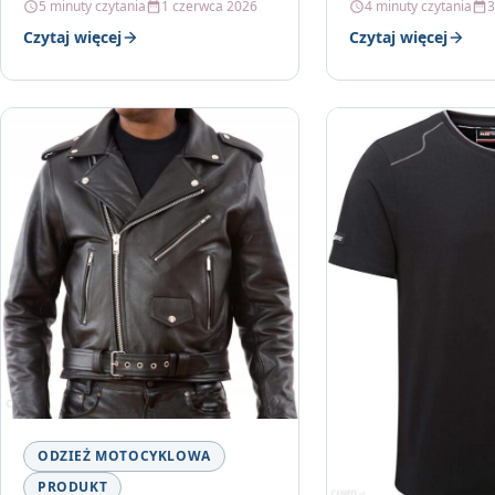
5 minuty czytania
1 czerwca 2026
4 minuty czytania
3
motocyklowych, któ
Czytaj więcej
Czytaj więcej
jak klasyczne…
ODZIEŻ MOTOCYKLOWA
PRODUKT