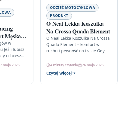
ODZIEŻ MOTOCYKLOWA
KLOWA
PRODUKT
O Neal Lekka Koszulka
acing
Na Crossa Quada Element
rt Męska
O Neal Lekka Koszulka Na Crossa
 2019
igów w
Quada Element – komfort w
 Jeśli lubisz
ruchu i pewność na trasie Gdy
ty i chcesz
liczy się każda sekunda na torze,
ręką, ta
a…
7 maja 2026
4 minuty czytania
26 maja 2026
adnie w tym…
Czytaj więcej