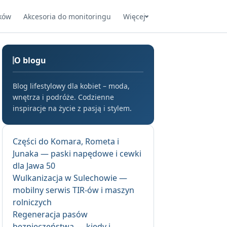
ków
Akcesoria do monitoringu
Więcej
O blogu
Blog lifestylowy dla kobiet – moda,
wnętrza i podróże. Codzienne
inspiracje na życie z pasją i stylem.
Części do Komara, Rometa i
Junaka — paski napędowe i cewki
dla Jawa 50
Wulkanizacja w Sulechowie —
mobilny serwis TIR-ów i maszyn
rolniczych
Regeneracja pasów
bezpieczeństwa — kiedy i