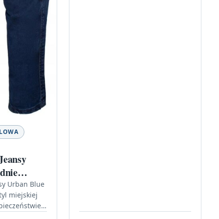
KLOWA
Jeansy
dnie
sy Urban Blue
yl miejskiej
zpieczeństwie
i