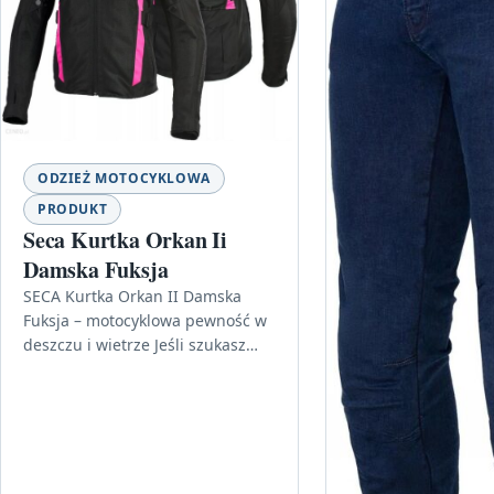
ODZIEŻ MOTOCYKLOWA
PRODUKT
Seca Kurtka Orkan Ii
Damska Fuksja
SECA Kurtka Orkan II Damska
Fuksja – motocyklowa pewność w
deszczu i wietrze Jeśli szukasz
kurtki motocyklowej, która nie
rezygnuje z wygody ani stylu…