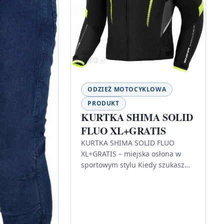
ODZIEŻ MOTOCYKLOWA
PRODUKT
KURTKA SHIMA SOLID
FLUO XL+GRATIS
KURTKA SHIMA SOLID FLUO
XL+GRATIS – miejska osłona w
sportowym stylu Kiedy szukasz
kurtki motocyklowej, która nie
wygląda jak „pełny pancerz”, a
jednocześnie ma…