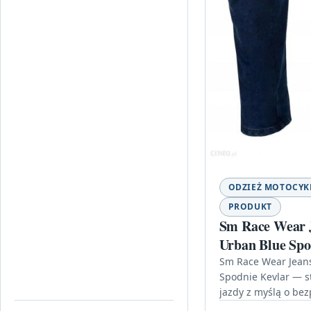
ODZIEŻ MOTOCY
PRODUKT
Sm Race Wear 
Urban Blue Spo
Kevlar
Sm Race Wear Jean
Spodnie Kevlar — st
jazdy z myślą o be
Jeśli szukasz spodn