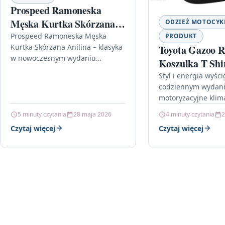
Prospeed Ramoneska
Męska Kurtka Skórzana
ODZIEŻ MOTOCY
Anilina
Prospeed Ramoneska Męska
PRODUKT
Kurtka Skórzana Anilina – klasyka
Toyota Gazoo R
w nowoczesnym wydaniu
Koszulka T Shi
Prospeed Ramoneska Męska
Classic Czarna
Styl i energia wyśc
Kurtka Skórzana Anilina to
codziennym wydaniu
14449103
propozycja dla mężczyzn, którzy
motoryzacyjne klima
lubią wyrazisty…
mieć je zawsze pod 
5 minuty czytania
28 maja 2026
4 minuty czytania
2
koszulka jest dokł
Czytaj więcej
Czytaj więcej