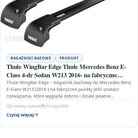
BAGAŻNIKI BAZOWE
PRODUKT
Thule WingBar Edge Thule Mercedes Benz E-
Class 4-dr Sedan W213 2016- na fabryczne
punkty czarny
Thule WingBar Edge – bagażnik dachowy do Mercedes Benz
E-Class W213 (2016-) na fabryczne punkty Jeśli szukasz
rozwiązania, które wygląda dobrze i działa pewnie…
5 minuty czytania
29 maja 2026
Czytaj więcej