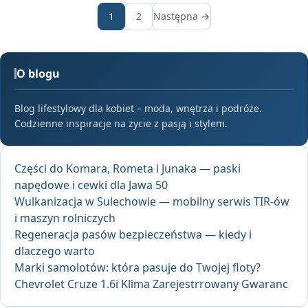
1
2
Następna →
O blogu
Blog lifestylowy dla kobiet – moda, wnętrza i podróże.
Codzienne inspiracje na życie z pasją i stylem.
Części do Komara, Rometa i Junaka — paski
napędowe i cewki dla Jawa 50
Wulkanizacja w Sulechowie — mobilny serwis TIR-ów
i maszyn rolniczych
Regeneracja pasów bezpieczeństwa — kiedy i
dlaczego warto
Marki samolotów: która pasuje do Twojej floty?
Chevrolet Cruze 1.6i Klima Zarejestrrowany Gwaranc