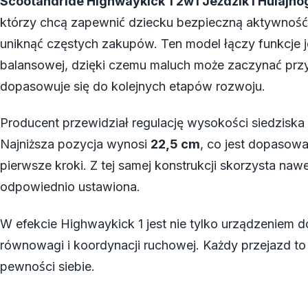
Scootandride Highwaykick 1 2w1 Jeździk I Hulajn
którzy chcą zapewnić dziecku bezpieczną aktywność 
uniknąć częstych zakupów. Ten model łączy funkcje j
balansowej, dzięki czemu maluch może zaczynać prz
dopasowuje się do kolejnych etapów rozwoju.
Producent przewidział regulację wysokości siedziska 
Najniższa pozycja wynosi
22,5 cm
, co jest dopasowa
pierwsze kroki. Z tej samej konstrukcji skorzysta naw
odpowiednio ustawiona.
W efekcie Highwaykick 1 jest nie tylko urządzeniem d
równowagi i koordynacji ruchowej. Każdy przejazd to
pewności siebie.