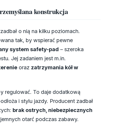
 przemyślana konstrukcja
 zadbał o nią na kilku poziomach.
owana tak, by wspierać pewne
any system safety-pad
– szeroka
tu. Jej zadaniem jest m.in.
terenie
oraz
zatrzymania kół w
eby regulować. To daje dodatkową
dłoża i stylu jazdy. Producent zadbał
szych:
brak ostrych, niebezpiecznych
yjemnych otarć podczas zabawy.