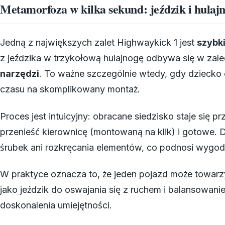
Metamorfoza w kilka sekund: jeździk i hulaj
Jedną z największych zalet Highwaykick 1 jest
szybk
z jeździka w trzykołową hulajnogę odbywa się w zale
narzędzi
. To ważne szczególnie wtedy, gdy dziecko ch
czasu na skomplikowany montaż.
Proces jest intuicyjny: obracane siedzisko staje się 
przenieść kierownicę (montowaną na klik) i gotowe. 
śrubek ani rozkręcania elementów, co podnosi wygo
W praktyce oznacza to, że jeden pojazd może towarz
jako jeździk do oswajania się z ruchem i balansowani
doskonalenia umiejętności.