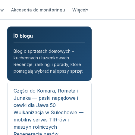
ów
Akcesoria do monitoringu
Więcej
O blogu
Blog o sprzętach domowych –
kuchennych i łazienkowych.
Recenzje, rankingi i porady, które
pomagają wybrać najlepszy sprzęt.
Części do Komara, Rometa i
Junaka — paski napędowe i
cewki dla Jawa 50
Wulkanizacja w Sulechowie —
mobilny serwis TIR-ów i
maszyn rolniczych
Regeneracja pasów