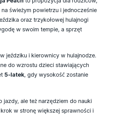
oga Peach
to propozycja dla rodziców,
na świeżym powietrzu i jednocześnie
eździka oraz trzykołowej hulajnogi
ygodę w swoim tempie, a sprzęt
w jeździku i kierownicy w hulajnodze.
ne do wzrostu dzieci stawiających
et
5-latek
, gdy wysokość zostanie
o jazdy, ale też narzędziem do nauki
 krok w stronę większej sprawności i