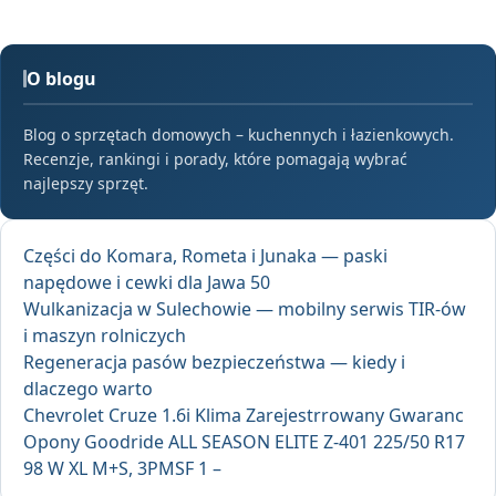
O blogu
Blog o sprzętach domowych – kuchennych i łazienkowych.
Recenzje, rankingi i porady, które pomagają wybrać
najlepszy sprzęt.
Części do Komara, Rometa i Junaka — paski
napędowe i cewki dla Jawa 50
Wulkanizacja w Sulechowie — mobilny serwis TIR-ów
i maszyn rolniczych
Regeneracja pasów bezpieczeństwa — kiedy i
dlaczego warto
Chevrolet Cruze 1.6i Klima Zarejestrrowany Gwaranc
Opony Goodride ALL SEASON ELITE Z-401 225/50 R17
98 W XL M+S, 3PMSF 1 –