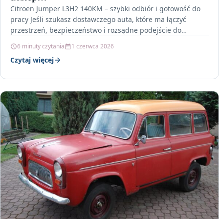
Citroen Jumper L3H2 140KM – szybki odbiór i gotowość do
pracy Jeśli szukasz dostawczego auta, które ma łączyć
przestrzeń, bezpieczeństwo i rozsądne podejście do…
6 minuty czytania
1 czerwca 2026
Czytaj więcej