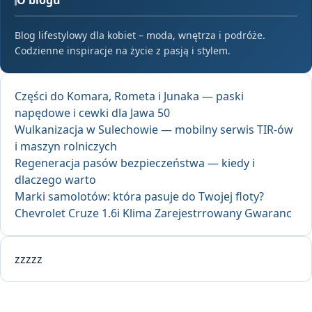
Blog lifestylowy dla kobiet – moda, wnętrza i podróże.
Codzienne inspiracje na życie z pasją i stylem.
Części do Komara, Rometa i Junaka — paski
napędowe i cewki dla Jawa 50
Wulkanizacja w Sulechowie — mobilny serwis TIR-ów
i maszyn rolniczych
Regeneracja pasów bezpieczeństwa — kiedy i
dlaczego warto
Marki samolotów: która pasuje do Twojej floty?
Chevrolet Cruze 1.6i Klima Zarejestrrowany Gwaranc
zzzzz