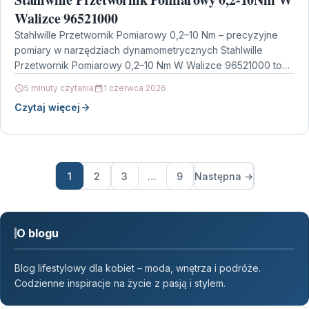
Walizce 96521000
Stahlwille Przetwornik Pomiarowy 0,2–10 Nm – precyzyjne
pomiary w narzędziach dynamometrycznych Stahlwille
Przetwornik Pomiarowy 0,2–10 Nm W Walizce 96521000 to
rozwiązanie stworzone z myślą…
5 minuty czytania
1 czerwca 2026
Czytaj więcej
1
2
3
…
9
Następna →
O blogu
Blog lifestylowy dla kobiet – moda, wnętrza i podróże.
Codzienne inspiracje na życie z pasją i stylem.