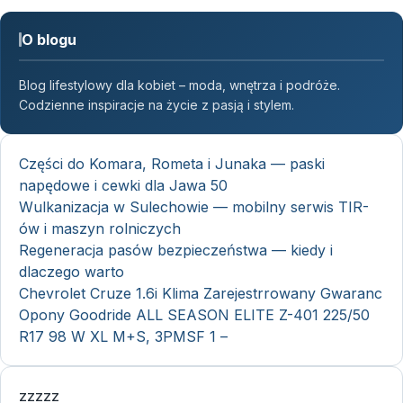
O blogu
Blog lifestylowy dla kobiet – moda, wnętrza i podróże.
Codzienne inspiracje na życie z pasją i stylem.
Części do Komara, Rometa i Junaka — paski
napędowe i cewki dla Jawa 50
Wulkanizacja w Sulechowie — mobilny serwis TIR-
ów i maszyn rolniczych
Regeneracja pasów bezpieczeństwa — kiedy i
dlaczego warto
Chevrolet Cruze 1.6i Klima Zarejestrrowany Gwaranc
Opony Goodride ALL SEASON ELITE Z-401 225/50
R17 98 W XL M+S, 3PMSF 1 –
zzzzz