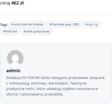
ceną
462 zł
.
Tagi:
#astra internet kraków
#cherokee jeep 1990
#civic cg
#hella led
#silnik sprężynowy
admin
Redakcja PV FORUM śledzi kategorie produktowe związane
z motoryzacją, techniką i warsztatem. Tworzymy
praktyczne treści, które ułatwiają szybkie rozeznanie w
ofercie i zastosowaniu produktów.