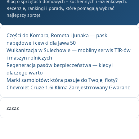
Blog o sprzętach domowych – kuchennych i łazienkowych.
Recenzje, rankingi i porady, które pomagają wybrać
najlepszy sprzęt.
Części do Komara, Rometa i Junaka — paski
napędowe i cewki dla Jawa 50
Wulkanizacja w Sulechowie — mobilny serwis TIR-ów
i maszyn rolniczych
Regeneracja pasów bezpieczeństwa — kiedy i
dlaczego warto
Marki samolotów: która pasuje do Twojej floty?
Chevrolet Cruze 1.6i Klima Zarejestrrowany Gwaranc
zzzzz