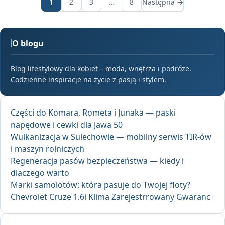
1
2
3
…
8
Następna →
O blogu
Blog lifestylowy dla kobiet – moda, wnętrza i podróże.
Codzienne inspiracje na życie z pasją i stylem.
Części do Komara, Rometa i Junaka — paski
napędowe i cewki dla Jawa 50
Wulkanizacja w Sulechowie — mobilny serwis TIR-ów
i maszyn rolniczych
Regeneracja pasów bezpieczeństwa — kiedy i
dlaczego warto
Marki samolotów: która pasuje do Twojej floty?
Chevrolet Cruze 1.6i Klima Zarejestrrowany Gwaranc