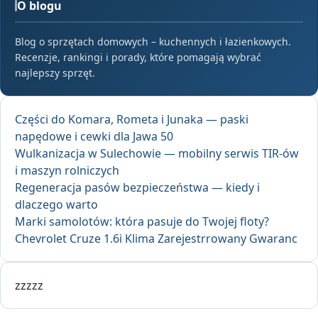
O blogu
Blog o sprzętach domowych – kuchennych i łazienkowych.
Recenzje, rankingi i porady, które pomagają wybrać
najlepszy sprzęt.
Części do Komara, Rometa i Junaka — paski
napędowe i cewki dla Jawa 50
Wulkanizacja w Sulechowie — mobilny serwis TIR-ów
i maszyn rolniczych
Regeneracja pasów bezpieczeństwa — kiedy i
dlaczego warto
Marki samolotów: która pasuje do Twojej floty?
Chevrolet Cruze 1.6i Klima Zarejestrrowany Gwaranc
zzzzz