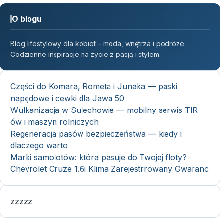
O blogu
Blog lifestylowy dla kobiet – moda, wnętrza i podróże.
Codzienne inspiracje na życie z pasją i stylem.
Części do Komara, Rometa i Junaka — paski
napędowe i cewki dla Jawa 50
Wulkanizacja w Sulechowie — mobilny serwis TIR-
ów i maszyn rolniczych
Regeneracja pasów bezpieczeństwa — kiedy i
dlaczego warto
Marki samolotów: która pasuje do Twojej floty?
Chevrolet Cruze 1.6i Klima Zarejestrrowany Gwaranc
zzzzz