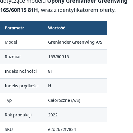
dotyczące modelu
Opony Grenlander GreenWing
165/60R15 81H
, wraz z identyfikatorem oferty.
Parametr
Wartość
Model
Grenlander GreenWing A/S
Rozmiar
165/60R15
Indeks nośności
81
Indeks prędkości
H
Typ
Całoroczne (A/S)
Rok produkcji
2022
SKU
e2d2672f7834