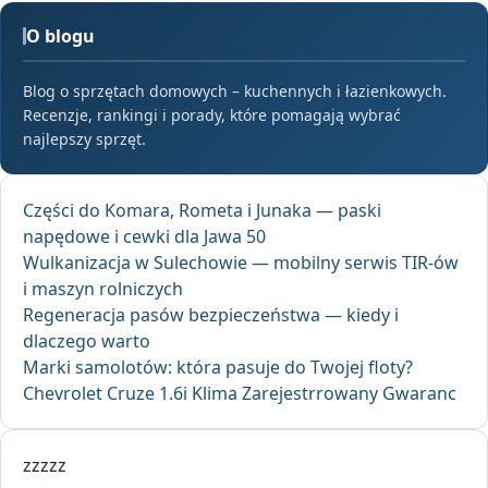
O blogu
Blog o sprzętach domowych – kuchennych i łazienkowych.
Recenzje, rankingi i porady, które pomagają wybrać
najlepszy sprzęt.
Części do Komara, Rometa i Junaka — paski
napędowe i cewki dla Jawa 50
Wulkanizacja w Sulechowie — mobilny serwis TIR-ów
i maszyn rolniczych
Regeneracja pasów bezpieczeństwa — kiedy i
dlaczego warto
Marki samolotów: która pasuje do Twojej floty?
Chevrolet Cruze 1.6i Klima Zarejestrrowany Gwaranc
zzzzz