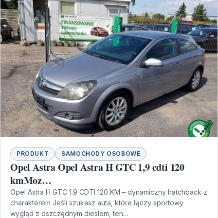
PRODUKT
SAMOCHODY OSOBOWE
Opel Astra Opel Astra H GTC 1,9 cdti 120
kmMoz…
Opel Astra H GTC 1.9 CDTI 120 KM – dynamiczny hatchback z
charakterem Jeśli szukasz auta, które łączy sportowy
wygląd z oszczędnym dieslem, ten…