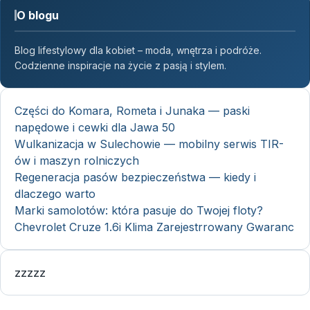
O blogu
Blog lifestylowy dla kobiet – moda, wnętrza i podróże.
Codzienne inspiracje na życie z pasją i stylem.
Części do Komara, Rometa i Junaka — paski
napędowe i cewki dla Jawa 50
Wulkanizacja w Sulechowie — mobilny serwis TIR-
ów i maszyn rolniczych
Regeneracja pasów bezpieczeństwa — kiedy i
dlaczego warto
Marki samolotów: która pasuje do Twojej floty?
Chevrolet Cruze 1.6i Klima Zarejestrrowany Gwaranc
zzzzz