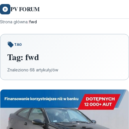
PV FORUM
Strona główna
/
fwd
TAG
Tag:
fwd
Znaleziono 68 artykuły/ów