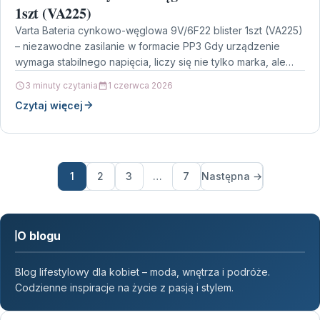
1szt (VA225)
Varta Bateria cynkowo-węglowa 9V/6F22 blister 1szt (VA225)
– niezawodne zasilanie w formacie PP3 Gdy urządzenie
wymaga stabilnego napięcia, liczy się nie tylko marka, ale…
3 minuty czytania
1 czerwca 2026
Czytaj więcej
1
2
3
…
7
Następna →
O blogu
Blog lifestylowy dla kobiet – moda, wnętrza i podróże.
Codzienne inspiracje na życie z pasją i stylem.