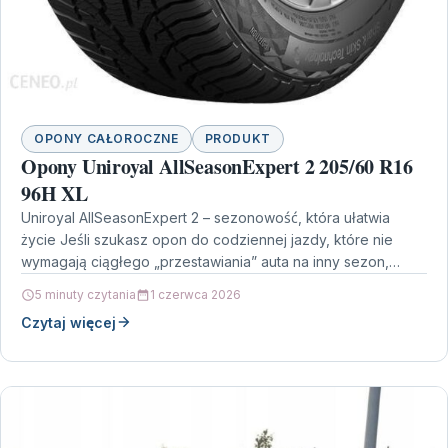
OPONY CAŁOROCZNE
PRODUKT
Opony Uniroyal AllSeasonExpert 2 205/60 R16
96H XL
Uniroyal AllSeasonExpert 2 – sezonowość, która ułatwia
życie Jeśli szukasz opon do codziennej jazdy, które nie
wymagają ciągłego „przestawiania” auta na inny sezon,
dobrym…
5 minuty czytania
1 czerwca 2026
Czytaj więcej