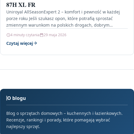
87H XL FR
Uniroyal AllSeasonExpert 2 – komfort i pewność w każdej
porze roku Jeśli szukasz opon, które potrafią sprostać
zmiennym warunkom na polskich drogach, dobrym
wyborem…
4 minuty czytania
29 maja 2026
Czytaj więcej
O blogu
Blog o sprzętach domowych – kuchennych i łazienkowych.
Recenzje, rankingi i porady, które pomagają wybrać
najlepszy sprzęt.