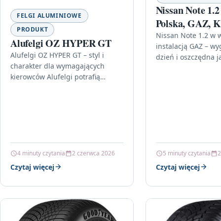
Nissan Note 1.2
FELGI ALUMINIOWE
Polska, GAZ, 
PRODUKT
Nissan Note 1.2 w w
Alufelgi OZ HYPER GT
instalacją GAZ – w
Alufelgi OZ HYPER GT – styl i
dzień i oszczędna ja
charakter dla wymagających
szukasz zgrabnego
kierowców Alufelgi potrafią
do miasta, który j
zmienić odbiór całego auta:
odświeżają wygląd, podkreślają
proporcje i dodają pewności…
4 minuty czytania
2 czerwca 2026
5 minuty czytania
2
Czytaj więcej
Czytaj więcej