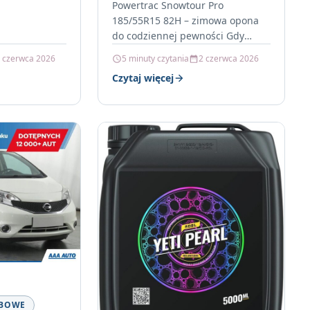
Powertrac Snowtour Pro
185/55R15 82H – zimowa opona
do codziennej pewności Gdy
temperatura spada, a na drodze
 czerwca 2026
5 minuty czytania
2 czerwca 2026
pojawia się śnieg, błoto
Czytaj więcej
pośniegowe i mokra…
OBOWE