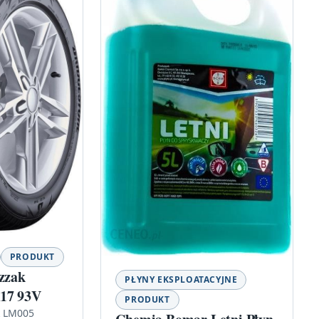
PRODUKT
izzak
PŁYNY EKSPLOATACYJNE
17 93V
PRODUKT
k LM005