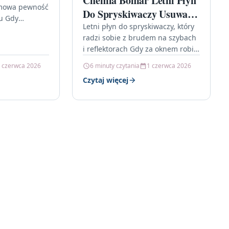
Chemia Bomar Letni Płyn
imowa pewność
Do Spryskiwaczy Usuwa
u Gdy
Owady 4x5L
Letni płyn do spryskiwaczy, który
 a droga
radzi sobie z brudem na szybach
em lub lodem,
i reflektorach Gdy za oknem robi
się cieplej, na drogach szybciej
 czerwca 2026
6 minuty czytania
1 czerwca 2026
osiadają drobinki…
Czytaj więcej