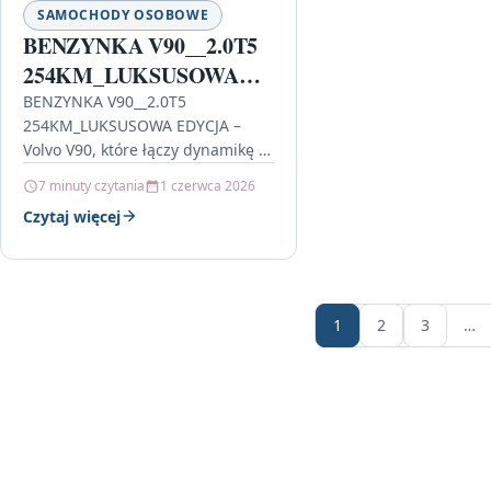
SAMOCHODY OSOBOWE
BENZYNKA V90__2.0T5
254KM_LUKSUSOWA
EDYCJA
BENZYNKA V90__2.0T5
254KM_LUKSUSOWA EDYCJA –
Volvo V90, które łączy dynamikę i
komfort Jeśli szukasz rodzinnego
7 minuty czytania
1 czerwca 2026
kombi klasy premium, które nie
Czytaj więcej
udaje „sportu”, tylko faktycznie…
1
2
3
…