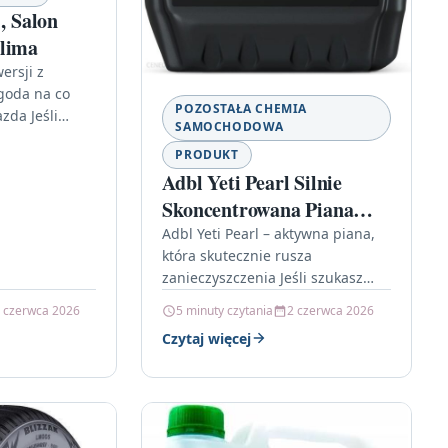
 , Salon
Klima
ersji z
ygoda na co
POZOSTAŁA CHEMIA
zda Jeśli
SAMOCHODOWA
 hatchbacka
PRODUKT
ednocześnie…
Adbl Yeti Pearl Silnie
Skoncentrowana Piana
Aktywna Zapach Męskich
Adbl Yeti Pearl – aktywna piana,
która skutecznie rusza
Perfum 5L
zanieczyszczenia Jeśli szukasz
środka, który poradzi sobie z
 czerwca 2026
5 minuty czytania
2 czerwca 2026
codziennym brudem, a przy tym
Czytaj więcej
nie będzie…