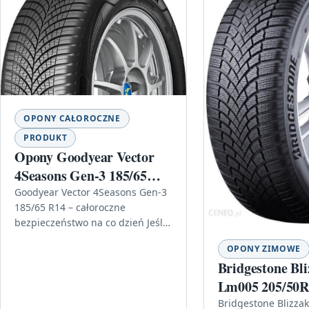
OPONY CAŁOROCZNE
PRODUKT
Opony Goodyear Vector
4Seasons Gen-3 185/65
R14 86 H
Goodyear Vector 4Seasons Gen-3
185/65 R14 – całoroczne
bezpieczeństwo na co dzień Jeśli
szukasz opon, które poradzą
OPONY ZIMOWE
sobie zarówno w deszczu, jak i
Bridgestone Bl
wtedy,…
Lm005 205/50R
Bridgestone Blizza