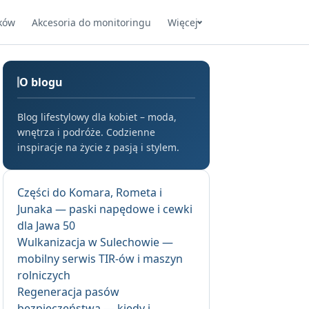
ków
Akcesoria do monitoringu
Więcej
O blogu
Blog lifestylowy dla kobiet – moda,
wnętrza i podróże. Codzienne
inspiracje na życie z pasją i stylem.
Części do Komara, Rometa i
Junaka — paski napędowe i cewki
dla Jawa 50
Wulkanizacja w Sulechowie —
mobilny serwis TIR-ów i maszyn
rolniczych
Regeneracja pasów
bezpieczeństwa — kiedy i