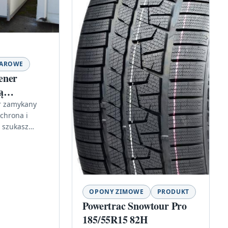
ŻAROWE
ener
ą
r zamykany
ochrona i
i szukasz
pozwala
howywać
nie ułatwia
o zawartości,
OPONY ZIMOWE
PRODUKT
Powertrac Snowtour Pro
185/55R15 82H