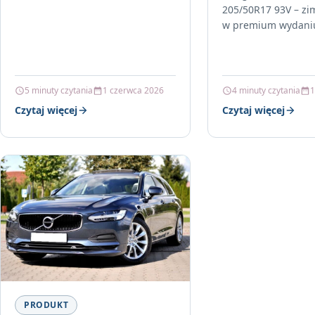
205/50R17 93V – z
w premium wydani
temperatura spada,
pokrywa się śniegi
liczy się nie…
5 minuty czytania
1 czerwca 2026
4 minuty czytania
1
Czytaj więcej
Czytaj więcej
PRODUKT