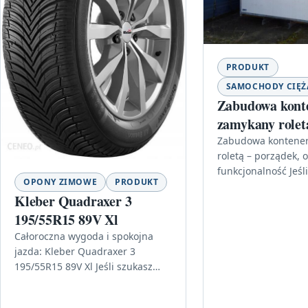
PRODUKT
SAMOCHODY CIĘ
Zabudowa kont
zamykany rolet
Zabudowa
Zabudowa kontene
roletą – porządek, 
funkcjonalność Jeśl
OPONY ZIMOWE
PRODUKT
rozwiązania, które 
Kleber Quadraxer 3
bezpiecznie przec
195/55R15 89V Xl
ładunek i jednocześ
codzienny dostęp d
Całoroczna wygoda i spokojna
…
jazda: Kleber Quadraxer 3
195/55R15 89V Xl Jeśli szukasz
opony do auta osobowego, która
nie zmusza do sezonowych