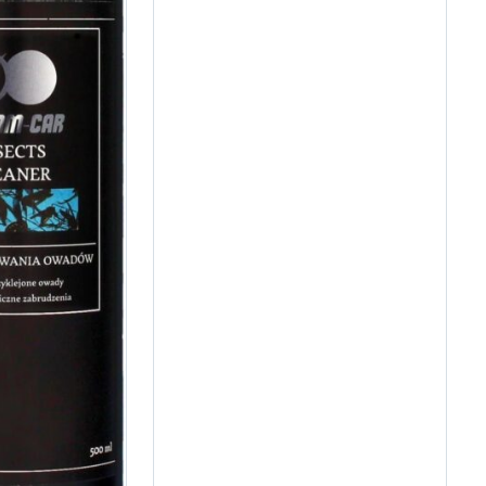
szukasz auta, które ma łączyć
przestrzeń dla rodziny z
codziennym komfortem jazdy,…