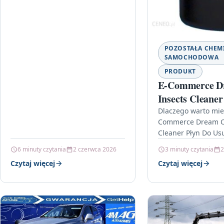
POZOSTAŁA CHEM
SAMOCHODOWA
PRODUKT
E-Commerce D
Insects Cleaner
Usuwania Owa
Dlaczego warto mie
Commerce Dream Ca
Cleaner Płyn Do Us
Owadów 500Ml? Jaz
6 minuty czytania
2 czerwca 2026
3 minuty czytania
2
letnim szybko weryf
Czytaj więcej
Czytaj więcej
auta: na…