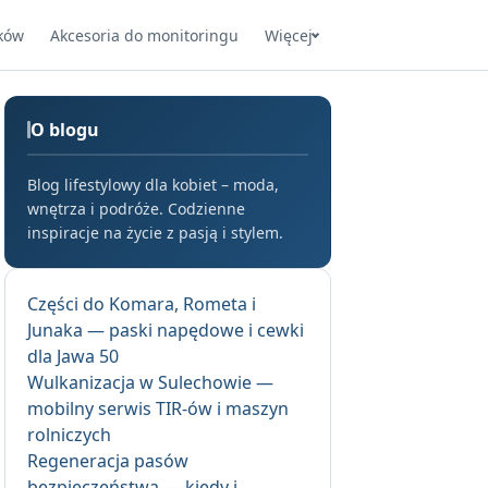
ków
Akcesoria do monitoringu
Więcej
O blogu
Blog lifestylowy dla kobiet – moda,
wnętrza i podróże. Codzienne
inspiracje na życie z pasją i stylem.
Części do Komara, Rometa i
Junaka — paski napędowe i cewki
dla Jawa 50
Wulkanizacja w Sulechowie —
mobilny serwis TIR-ów i maszyn
rolniczych
Regeneracja pasów
bezpieczeństwa — kiedy i