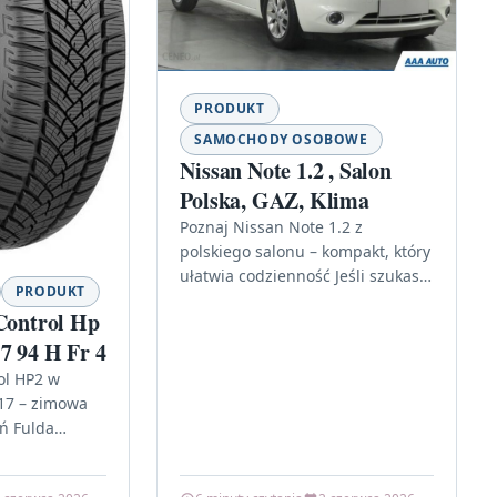
PRODUKT
SAMOCHODY OSOBOWE
Nissan Note 1.2 , Salon
Polska, GAZ, Klima
Poznaj Nissan Note 1.2 z
polskiego salonu – kompakt, który
ułatwia codzienność Jeśli szukasz
PRODUKT
miejskiego auta, które nie
 Control Hp
komplikuje życia, Nissan Note 1.2
7 94 H Fr 4
,…
rol HP2 w
17 – zimowa
ń Fulda
2 Rof 225/50