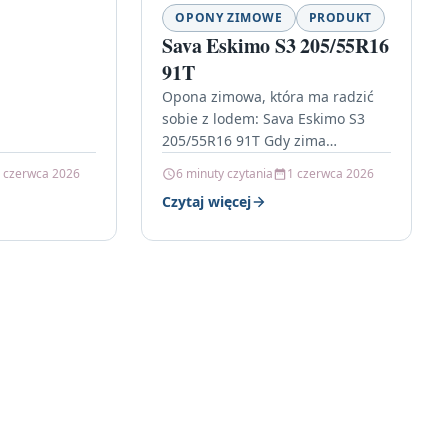
OPONY ZIMOWE
PRODUKT
Sava Eskimo S3 205/55R16
91T
Opona zimowa, która ma radzić
sobie z lodem: Sava Eskimo S3
205/55R16 91T Gdy zima
zaskakuje, a nawierzchnia
 czerwca 2026
6 minuty czytania
1 czerwca 2026
zamienia się w śliski film, liczy…
Czytaj więcej