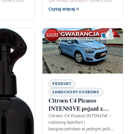
 czerwca 2026
6 minuty czytania
2 czerwca 2026
Czytaj więcej
PRODUKT
SAMOCHODY OSOBOWE
Citroen C4 Picasso
INTENSIVE pojazd z
gwarancją
Citroen C4 Picasso INTENSIVE –
rodzinny komfort i
bezpieczeństwo w jednym Jeśli