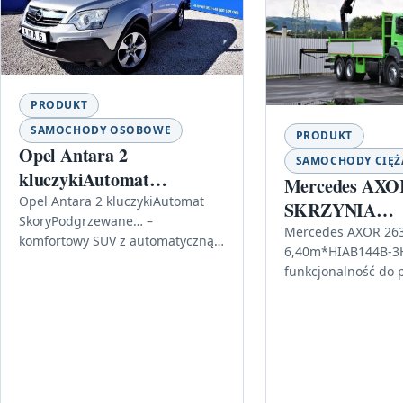
PRODUKT
SAMOCHODY OSOBOWE
PRODUKT
Opel Antara 2
SAMOCHODY CIĘ
kluczykiAutomat
Mercedes AXO
SkoryPodgrzewane…
Opel Antara 2 kluczykiAutomat
SKRZYNIA
SkoryPodgrzewane… –
6,40m*HIAB14
Mercedes AXOR 26
komfortowy SUV z automatyczną
6,40m*HIAB144B-3H
3HIDUO
skrzynią Jeśli szukasz auta, które
funkcjonalność do p
łączy codzienną wygodę z
szukasz sprawdzone
pewnością prowadzenia, Opel
do zadań, które wy
Antara 2…
zarówno stabilnej p
i…