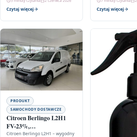
5 minuty czytania
2 czerwca 2026
7 minuty czytania
2
Ci na efekcie „jak po wizycie u…
Czytaj więcej
Czytaj więcej
PRODUKT
SAMOCHODY DOSTAWCZE
Citroen Berlingo L2H1
FV-23%,
gwarancja,dostawa
Citroen Berlingo L2H1 – wygodny