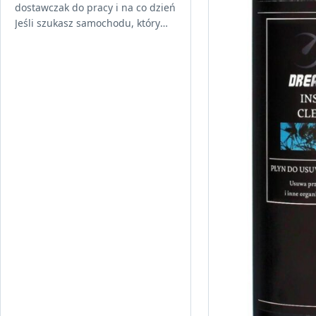
dostawczak do pracy i na co dzień
Jeśli szukasz samochodu, który
łączy praktyczną przestrzeń
ładunkową z rozsądnymi
kosztami eksploatacji,…