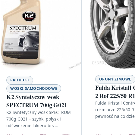
OPONY ZIMOWE
PRODUKT
Fulda Kristall
WOSKI SAMOCHODOWE
2 Rof 225/50 R1
K2 Syntetyczny wosk
Fulda Kristall Cont
SPECTRUM 700g G021
rozmiarze 225/50 R
K2 Syntetyczny wosk SPECTRUM
pewność na co dzie
700g G021 – szybki połysk i
Kristall Control Hp 
odświeżenie lakieru bez
R17 94 H…
skomplikowanej pracy Jeśli zależy