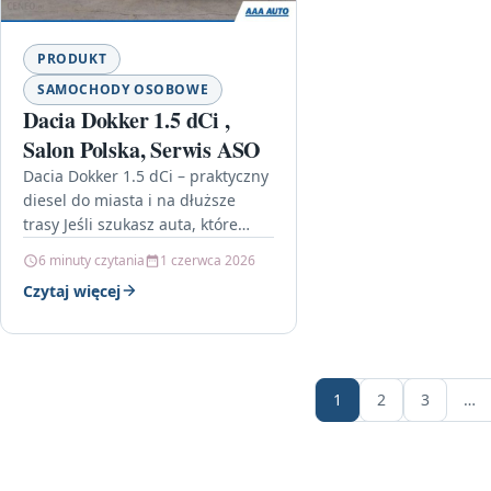
PRODUKT
SAMOCHODY OSOBOWE
Dacia Dokker 1.5 dCi ,
Salon Polska, Serwis ASO
Dacia Dokker 1.5 dCi – praktyczny
diesel do miasta i na dłuższe
trasy Jeśli szukasz auta, które
łączy funkcjonalność z
6 minuty czytania
1 czerwca 2026
rozsądnymi kosztami eksploatacji,
Czytaj więcej
Dacia…
1
2
3
…