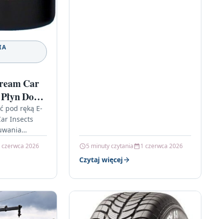
IA
ream Car
 Płyn Do
dów 500Ml
ć pod ręką E-
r Insects
uwania
da w sezonie
 czerwca 2026
5 minuty czytania
1 czerwca 2026
ikuje stan
Czytaj więcej