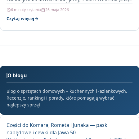
6 minuty czytania
26 maja 2026
Czytaj więcej
O blogu
Blog o sprzętach domowych – kuchennych i łazienkowych.
Recenzje, rankingi i porady, które pomagają wybrać
najlepszy sprzęt.
Części do Komara, Rometa i Junaka — paski
napędowe i cewki dla Jawa 50