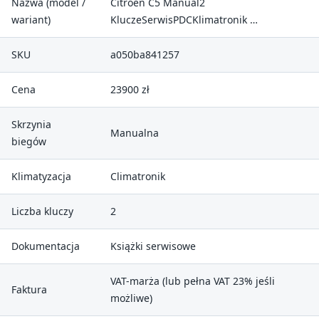
Nazwa (model /
Citroen C5 Manual2
wariant)
KluczeSerwisPDCKlimatronik …
SKU
a050ba841257
Cena
23900 zł
Skrzynia
Manualna
biegów
Klimatyzacja
Climatronik
Liczba kluczy
2
Dokumentacja
Książki serwisowe
VAT-marża (lub pełna VAT 23% jeśli
Faktura
możliwe)