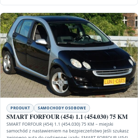
PRODUKT
SAMOCHODY OSOBOWE
SMART FORFOUR (454) 1.1 (454.030) 75 KM
SMART FORFOUR (454) 1.1 (454.030) 75 KM – miejski
samochód z nastawieniem na bezpieczeństwo Jeśli szukasz
zwinnego auta do codziennej jazdy, SMART FORFOUR (454)…