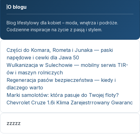
O blogu
Blog lifestylowy dla kobiet – moda, wnętrza i podróże.
Codzienne inspiracje na życie z pasją i stylem.
Części do Komara, Rometa i Junaka — paski
napędowe i cewki dla Jawa 50
Wulkanizacja w Sulechowie — mobilny serwis TIR-
ów i maszyn rolniczych
Regeneracja pasów bezpieczeństwa — kiedy i
dlaczego warto
Marki samolotów: która pasuje do Twojej floty?
Chevrolet Cruze 1.6i Klima Zarejestrrowany Gwaranc
zzzzz