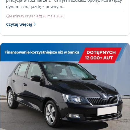
precyzja w rozmiarze 21 cali Jeśli szukasz opony, która łączy
dynamiczną jazdę z pewnym…
4 minuty czytania
28 maja 2026
Czytaj więcej