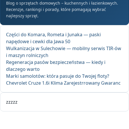
Blog o sprzętach domowych – kuchennych i łazienkowych.
Recenzje, rankingi i porady, które pomagają wybrać
najlepszy sprzęt.
Części do Komara, Rometa i Junaka — paski
napędowe i cewki dla Jawa 50
Wulkanizacja w Sulechowie — mobilny serwis TIR-ów
i maszyn rolniczych
Regeneracja pasów bezpieczeństwa — kiedy i
dlaczego warto
Marki samolotów: która pasuje do Twojej floty?
Chevrolet Cruze 1.6i Klima Zarejestrrowany Gwaranc
zzzzz