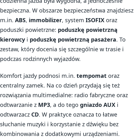
codzienna jazda była wygodna, a jednocześnie
bezpieczna. W obszarze bezpieczeństwa znajdziesz
m.in.
ABS
,
immobilizer
, system
ISOFIX
oraz
poduszki powietrzne:
poduszkę powietrzną
kierowcy
i
poduszkę powietrzną pasażera
. To
zestaw, który docenia się szczególnie w trasie i
podczas rodzinnych wyjazdów.
Komfort jazdy podnosi m.in.
tempomat
oraz
centralny zamek. Na co dzień przydają się też
rozwiązania multimedialne: radio fabryczne oraz
odtwarzanie z
MP3
, a do tego
gniazdo AUX
i
odtwarzacz
CD
. W praktyce oznacza to łatwe
słuchanie muzyki i korzystanie z dźwięku bez
kombinowania z dodatkowymi urządzeniami.