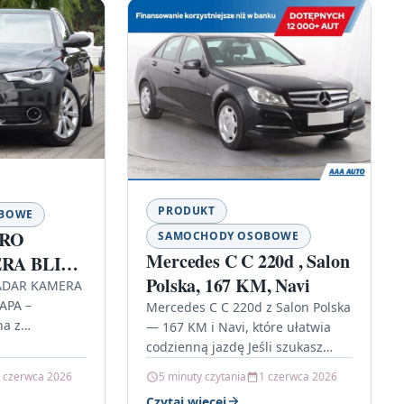
PRODUKT
OBOWE
TRO
SAMOCHODY OSOBOWE
Mercedes C C 220d , Salon
RA BLISS
Polska, 167 KM, Navi
LAPA
ADAR KAMERA
APA –
Mercedes C C 220d z Salon Polska
na z
— 167 KM i Navi, które ułatwia
ezpieczeństwo
codzienną jazdę Jeśli szukasz
iem 3.0TDI
auta klasy premium, które łączy
 czerwca 2026
5 minuty czytania
1 czerwca 2026
ycja dla…
dynamiczną…
Czytaj więcej