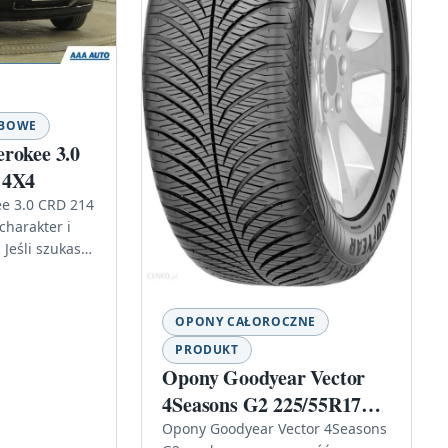
OBOWE
rokee 3.0
 4X4
e 3.0 CRD 214
charakter i
Jeśli szukasz
ewność
OPONY CAŁOROCZNE
PRODUKT
Opony Goodyear Vector
4Seasons G2 225/55R17
101W
Opony Goodyear Vector 4Seasons