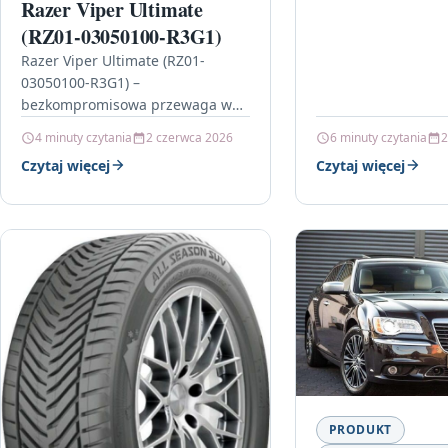
Razer Viper Ultimate
(RZ01-03050100-R3G1)
Razer Viper Ultimate (RZ01-
03050100-R3G1) –
bezkompromisowa przewaga w
grze Jeśli masz dość przeciętnej
4 minuty czytania
2 czerwca 2026
6 minuty czytania
2
myszy, która w krytycznych
Czytaj więcej
Czytaj więcej
momentach nie dotrzymuje
kroku, Razer Viper Ultimate…
PRODUKT