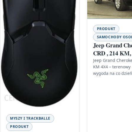
PRODUKT
SAMOCHODY OS
Jeep Grand Che
CRD , 214 KM,
Jeep Grand Cheroke
KM 4X4 – terenowy 
wygoda na co dzień 
auta, które łączy p
prowadzenia na…
MYSZY I TRACKBALLE
PRODUKT