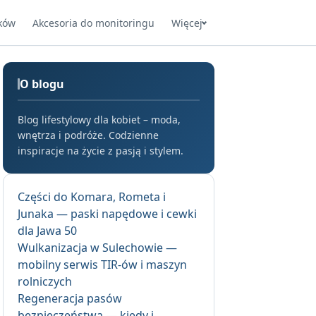
ków
Akcesoria do monitoringu
Więcej
O blogu
Blog lifestylowy dla kobiet – moda,
wnętrza i podróże. Codzienne
inspiracje na życie z pasją i stylem.
Części do Komara, Rometa i
Junaka — paski napędowe i cewki
dla Jawa 50
Wulkanizacja w Sulechowie —
mobilny serwis TIR-ów i maszyn
rolniczych
Regeneracja pasów
bezpieczeństwa — kiedy i