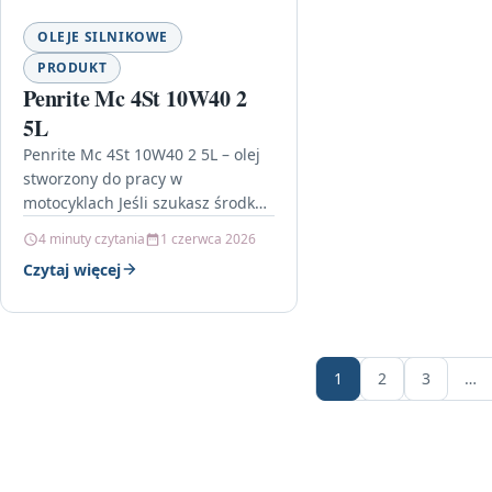
OLEJE SILNIKOWE
PRODUKT
Penrite Mc 4St 10W40 2
5L
Penrite Mc 4St 10W40 2 5L – olej
stworzony do pracy w
motocyklach Jeśli szukasz środka,
który zapewnia stabilne
4 minuty czytania
1 czerwca 2026
smarowanie i pomaga utrzymać
Czytaj więcej
właściwe…
1
2
3
…