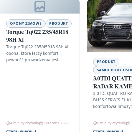
OPONY ZIMOWE
PRODUKT
Torque Tq022 235/45R18
98H Xl
Torque Tq022 235/45R18 98H Xl –
opona, która łączy komfort i
pewność prowadzenia Jeśli
PRODUKT
szukasz ogumienia do auta, które
SAMOCHODY OS
ma dawać stabilność w
3.0TDI QUAT
codziennej…
RADAR KAME
SERWIS EL.K
3.0TDI QUATTRO R
BLISS SERWIS EL.KL
komfortowa limuzy
nastawieniem na b
Audi A6 C7 z silnik
4 minuty czytania
1 czerwca 2026
6 minuty czytania
1
QUATTRO to propoz
Czytaj więcej
Czytaj więcej