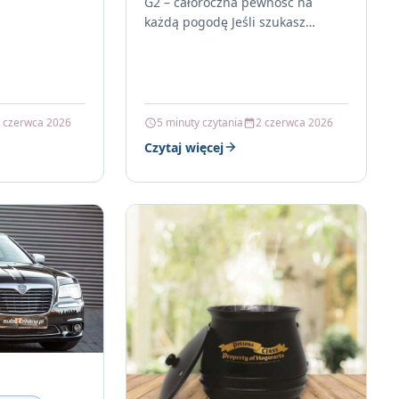
G2 – całoroczna pewność na
każdą pogodę Jeśli szukasz
ogumienia, które nie zmienia się
wraz z kalendarzem, warto
zwrócić uwagę…
 czerwca 2026
5 minuty czytania
2 czerwca 2026
Czytaj więcej