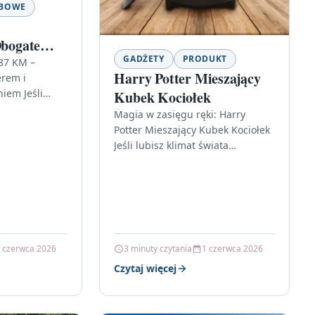
OBOWE
bogate
GADŻETY
PRODUKT
vi…
87 KM –
Harry Potter Mieszający
erem i
iem Jeśli
Kubek Kociołek
 łączy wygodę
Magia w zasięgu ręki: Harry
rawdziwą
Potter Mieszający Kubek Kociołek
Jeśli lubisz klimat świata
czarodziejów i chcesz dodać
odrobinę „hogwarckiej” fantazji
do codziennych rytuałów, ten…
 czerwca 2026
3 minuty czytania
1 czerwca 2026
Czytaj więcej