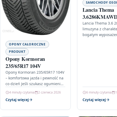
SAMOCHODY OS
Lancia Thema
3.6286KMAWD
wyposazenieNa
Lancia Thema 3.6 2
limuzyna z charakt
bogatym wyposażen
szukasz auta, które
OPONY CAŁOROCZNE
klasy premium z p
dynamiką, Lancia…
PRODUKT
Opony Kormoran
235/65R17 104V
Opony Kormoran 235/65R17 104V
– komfortowa jazda i pewność na
co dzień Jeśli szukasz ogumienia,
które łączy wygodę z codzienną
4 minuty czytania
2 czerwca 2026
6 minuty czytania
1
niezawodnością, warto zwrócić
Czytaj więcej
Czytaj więcej
uwagę…