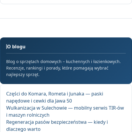
O blogu
Blog o sprzętach domowych – kuchennych i łazienkowych.
Recenzje, rankingi i porady, które pomagają wybrać
najlepszy sprzęt.
Części do Komara, Rometa i Junaka — paski
napędowe i cewki dla Jawa 50
Wulkanizacja w Sulechowie — mobilny serwis TIR-ów
i maszyn rolniczych
Regeneracja pasów bezpieczeństwa — kiedy i
dlaczego warto