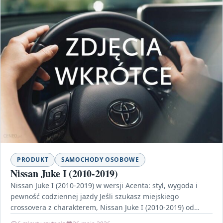
PRODUKT
SAMOCHODY OSOBOWE
Nissan Juke I (2010-2019)
Nissan Juke I (2010-2019) w wersji Acenta: styl, wygoda i
pewność codziennej jazdy Jeśli szukasz miejskiego
crossovera z charakterem, Nissan Juke I (2010-2019) od…