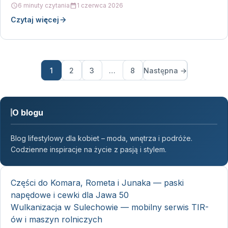
6 minuty czytania
1 czerwca 2026
Czytaj więcej
1
2
3
…
8
Następna →
O blogu
Blog lifestylowy dla kobiet – moda, wnętrza i podróże.
Codzienne inspiracje na życie z pasją i stylem.
Części do Komara, Rometa i Junaka — paski
napędowe i cewki dla Jawa 50
Wulkanizacja w Sulechowie — mobilny serwis TIR-
ów i maszyn rolniczych