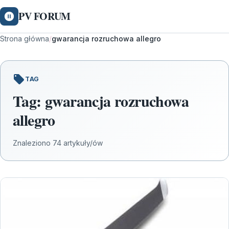
PV FORUM
Strona główna
/
gwarancja rozruchowa allegro
TAG
Tag:
gwarancja rozruchowa
allegro
Znaleziono 74 artykuły/ów