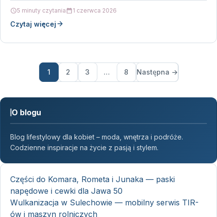
komfortem…
5 minuty czytania
1 czerwca 2026
Czytaj więcej
1
2
3
…
8
Następna →
O blogu
Blog lifestylowy dla kobiet – moda, wnętrza i podróże.
Codzienne inspiracje na życie z pasją i stylem.
Części do Komara, Rometa i Junaka — paski
napędowe i cewki dla Jawa 50
Wulkanizacja w Sulechowie — mobilny serwis TIR-
ów i maszyn rolniczych