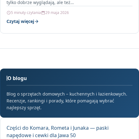
tylko dobrze wyglądają, ale też…
5 minuty czytania
29 maja 2026
Czytaj więcej
O blogu
Blog o sprzętach domowych – kuchennych i łazienkowych.
Recenzje, rankingi i porady, które pomagają wybrać
najlepszy sprzęt.
Części do Komara, Rometa i Junaka — paski
napędowe i cewki dla Jawa 50