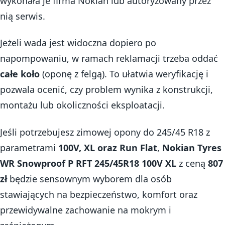
wykonała je firma Nokian lub autoryzowany przez
nią serwis.
Jeżeli wada jest widoczna dopiero po
napompowaniu, w ramach reklamacji trzeba oddać
całe koło
(oponę z felgą). To ułatwia weryfikację i
pozwala ocenić, czy problem wynika z konstrukcji,
montażu lub okoliczności eksploatacji.
Jeśli potrzebujesz zimowej opony do 245/45 R18 z
parametrami
100V, XL oraz Run Flat
,
Nokian Tyres
WR Snowproof P RFT 245/45R18 100V XL
z ceną
807
zł
będzie sensownym wyborem dla osób
stawiających na bezpieczeństwo, komfort oraz
przewidywalne zachowanie na mokrym i