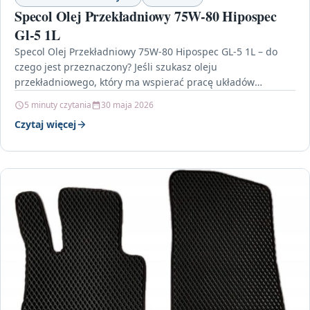
Specol Olej Przekładniowy 75W-80 Hipospec
Gl-5 1L
Specol Olej Przekładniowy 75W-80 Hipospec GL-5 1L – do
czego jest przeznaczony? Jeśli szukasz oleju
przekładniowego, który ma wspierać pracę układów
przeniesienia napędu w…
5 minuty czytania
30 maja 2026
Czytaj więcej