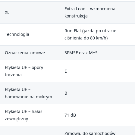
Extra Load – wzmocniona
XL
konstrukcja
Run Flat (jazda po utracie
Technologia
ciśnienia do 80 km/h)
Oznaczenia zimowe
3PMSF oraz M+S
Etykieta UE – opory
E
toczenia
Etykieta UE –
B
hamowanie na mokrym
Etykieta UE – hałas
71 dB
zewnętrzny
Zimowa, do samochodów