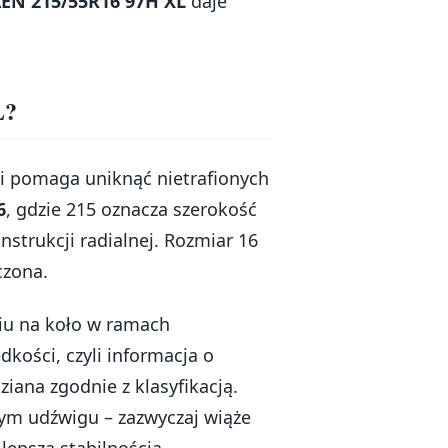
ZEN 215/55R16 97H XL
daje
L?
i pomaga uniknąć nietrafionych
6
, gdzie 215 oznacza szerokość
nstrukcji radialnej. Rozmiar 16
czona.
u na koło w ramach
dkości, czyli informacja o
iana zgodnie z klasyfikacją.
ym udźwigu – zazwyczaj wiąże