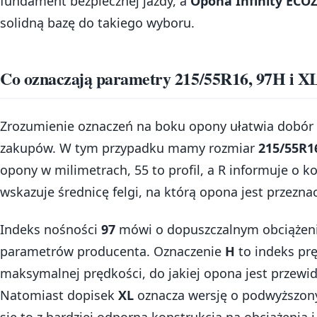
fundament bezpiecznej jazdy, a
Opona Infinity ECO
solidną bazę do takiego wyboru.
Co oznaczają parametry 215/55R16, 97H i X
Zrozumienie oznaczeń na boku opony ułatwia dobór 
zakupów. W tym przypadku mamy rozmiar
215/55R1
opony w milimetrach, 55 to profil, a R informuje o ko
wskazuje średnicę felgi, na którą opona jest przezna
Indeks nośności
97
mówi o dopuszczalnym obciążeni
parametrów producenta. Oznaczenie
H
to indeks prę
maksymalnej prędkości, do jakiej opona jest przewidz
Natomiast dopisek
XL
oznacza wersję o podwyższon