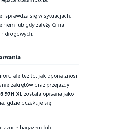
 lepszą stabilnością.
l sprawdza się w sytuacjach,
eniem lub gdy zależy Ci na
ch drogowych.
tkowania
fort, ale też to, jak opona znosi
nie zakrętów oraz przejazdy
16 97H XL
została opisana jako
, gdzie oczekuje się
obciążone bagażem lub