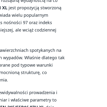
z rozsądną wydajnością na co
H XL
jest propozycją stworzoną
owiada wielu popularnym
 nośności 97 oraz indeks
jszej, ale wciąż codziennej
 nawierzchniach spotykanych na
h wypadów. Właśnie dlatego tak
dobrane pod typowe warunki
mocnioną strukturę, co
enia.
zewidywalności prowadzenia i
iar i właściwe parametry to