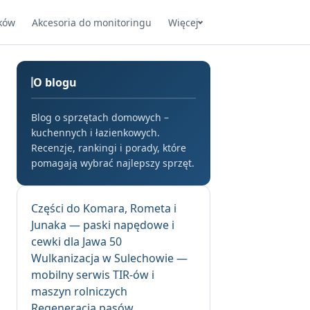
ków
Akcesoria do monitoringu
Więcej
O blogu
Blog o sprzętach domowych –
kuchennych i łazienkowych.
Recenzje, rankingi i porady, które
pomagają wybrać najlepszy sprzęt.
Części do Komara, Rometa i
Junaka — paski napędowe i
cewki dla Jawa 50
Wulkanizacja w Sulechowie —
mobilny serwis TIR-ów i
maszyn rolniczych
Regeneracja pasów