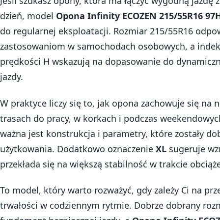
Jeśli szukasz opony, która ma łączyć wygodną jazdę 
dzień, model
Opona Infinity ECOZEN 215/55R16 97
do regularnej eksploatacji. Rozmiar 215/55R16 odp
zastosowaniom w samochodach osobowych, a indeks
prędkości H wskazują na dopasowanie do dynamicznie
jazdy.
W praktyce liczy się to, jak opona zachowuje się na
trasach do pracy, w korkach i podczas weekendowyc
ważna jest konstrukcja i parametry, które zostały 
użytkowania. Dodatkowo oznaczenie
XL
sugeruje wz
przekłada się na większą stabilność w trakcie obciąż
To model, który warto rozważyć, gdy zależy Ci na pr
trwałości w codziennym rytmie. Dobrze dobrany rozm