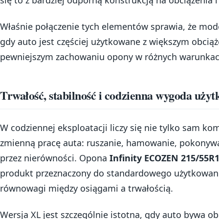
się to z bardziej odporną konstrukcją na obciążenia i
Właśnie połączenie tych elementów sprawia, że mode
gdy auto jest częściej użytkowane z większym obciąż
pewniejszym zachowaniu opony w różnych warunka
Trwałość, stabilność i codzienna wygoda uży
W codziennej eksploatacji liczy się nie tylko sam kom
zmienną pracę auta: ruszanie, hamowanie, pokonywa
przez nierówności. Opona
Infinity ECOZEN 215/55R
produkt przeznaczony do standardowego użytkowania
równowagi między osiągami a trwałością.
Wersja XL jest szczególnie istotna, gdy auto bywa 