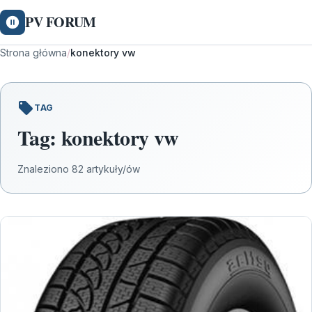
PV FORUM
Strona główna
/
konektory vw
TAG
Tag:
konektory vw
Znaleziono 82 artykuły/ów