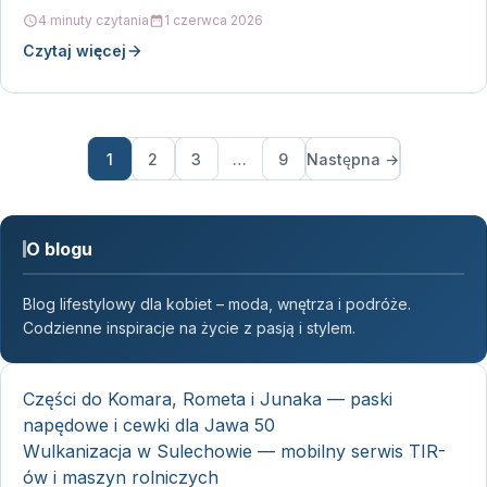
4 minuty czytania
1 czerwca 2026
Czytaj więcej
1
2
3
…
9
Następna →
O blogu
Blog lifestylowy dla kobiet – moda, wnętrza i podróże.
Codzienne inspiracje na życie z pasją i stylem.
Części do Komara, Rometa i Junaka — paski
napędowe i cewki dla Jawa 50
Wulkanizacja w Sulechowie — mobilny serwis TIR-
ów i maszyn rolniczych