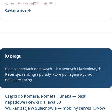
3 minuty czytania
31 maja 2026
Czytaj więcej
O blogu
Blog o sprzętach domowych – kuchennych i łazienkowych.
Recenzje, rankingi i porady, które pomagają wybrać
najlepszy sprzęt.
Części do Komara, Rometa i Junaka — paski
napędowe i cewki dla Jawa 50
Wulkanizacja w Sulechowie — mobilny serwis TIR-ów