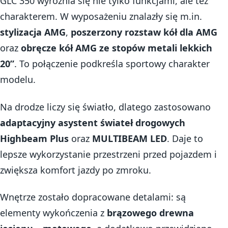
GLC 350 wyróżnia się nie tylko funkcjami, ale też
charakterem. W wyposażeniu znalazły się m.in.
stylizacja AMG
,
poszerzony rozstaw kół dla AMG
oraz
obręcze kół AMG ze stopów metali lekkich
20”
. To połączenie podkreśla sportowy charakter
modelu.
Na drodze liczy się światło, dlatego zastosowano
adaptacyjny asystent świateł drogowych
Highbeam Plus
oraz
MULTIBEAM LED
. Daje to
lepsze wykorzystanie przestrzeni przed pojazdem i
zwiększa komfort jazdy po zmroku.
Wnętrze zostało dopracowane detalami: są
elementy wykończenia z
brązowego drewna