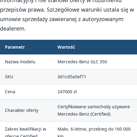
informacyjny i nie stanowi oferty w rozumieniu
przepisów prawa. Szczegółowe warunki ustala się w
umowie sprzedaży zawieranej z autoryzowanym
dealerem.
Parametr
Wartość
Nazwa modelu
Mercedes-Benz GLC 350
SKU
3d1cd5a5ef71
Cena
247000 zł
Certyfikowane samochody używane
Charakter oferty
Mercedes-Benz (Certified)
Zakres kwalifikacji w
Maks. 6-letnie, przebieg do 160 000
ofercie Certified
km