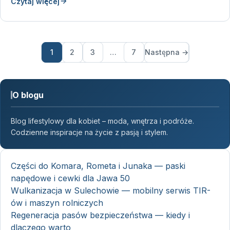
Czytaj więcej
1
2
3
…
7
Następna →
O blogu
Blog lifestylowy dla kobiet – moda, wnętrza i podróże.
Codzienne inspiracje na życie z pasją i stylem.
Części do Komara, Rometa i Junaka — paski
napędowe i cewki dla Jawa 50
Wulkanizacja w Sulechowie — mobilny serwis TIR-
ów i maszyn rolniczych
Regeneracja pasów bezpieczeństwa — kiedy i
dlaczego warto