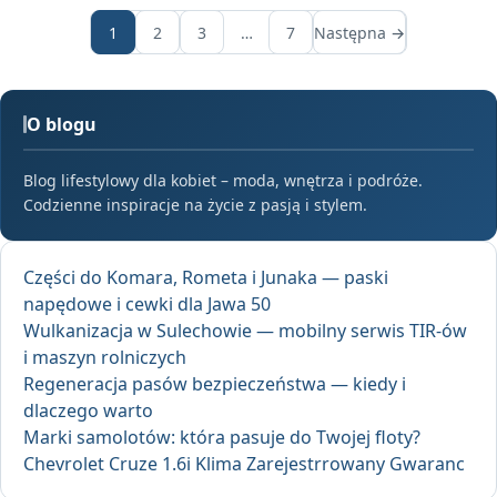
1
2
3
…
7
Następna →
O blogu
Blog lifestylowy dla kobiet – moda, wnętrza i podróże.
Codzienne inspiracje na życie z pasją i stylem.
Części do Komara, Rometa i Junaka — paski
napędowe i cewki dla Jawa 50
Wulkanizacja w Sulechowie — mobilny serwis TIR-ów
i maszyn rolniczych
Regeneracja pasów bezpieczeństwa — kiedy i
dlaczego warto
Marki samolotów: która pasuje do Twojej floty?
Chevrolet Cruze 1.6i Klima Zarejestrrowany Gwaranc