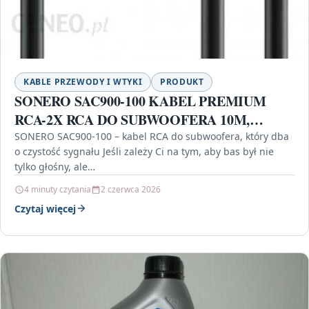
KABLE PRZEWODY I WTYKI
PRODUKT
SONERO SAC900-100 KABEL PREMIUM
RCA-2X RCA DO SUBWOOFERA 10M,
CZARNY (SAC900100)
SONERO SAC900-100 – kabel RCA do subwoofera, który dba
o czystość sygnału Jeśli zależy Ci na tym, aby bas był nie
tylko głośny, ale…
4 minuty czytania
2 czerwca 2026
Czytaj więcej