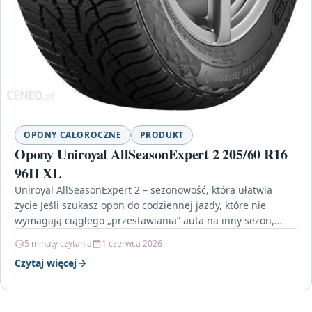
OPONY CAŁOROCZNE
PRODUKT
Opony Uniroyal AllSeasonExpert 2 205/60 R16
96H XL
Uniroyal AllSeasonExpert 2 – sezonowość, która ułatwia
życie Jeśli szukasz opon do codziennej jazdy, które nie
wymagają ciągłego „przestawiania” auta na inny sezon,
dobrym…
5 minuty czytania
1 czerwca 2026
Czytaj więcej