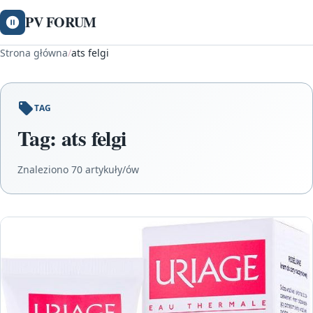
PV FORUM
Strona główna
/
ats felgi
TAG
Tag:
ats felgi
Znaleziono 70 artykuły/ów