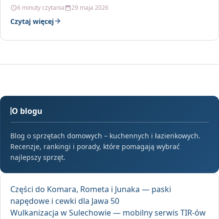
6 minuty czytania
29 maja 2026
Czytaj więcej
O blogu
Blog o sprzętach domowych – kuchennych i łazienkowych.
Recenzje, rankingi i porady, które pomagają wybrać
najlepszy sprzęt.
Części do Komara, Rometa i Junaka — paski
napędowe i cewki dla Jawa 50
Wulkanizacja w Sulechowie — mobilny serwis TIR-ów